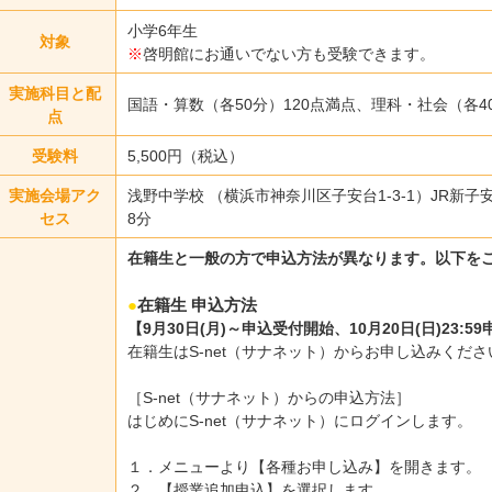
小学6年生
対象
※
啓明館にお通いでない方も受験できます。
実施科目と配
国語・算数（各50分）120点満点、理科・社会（各4
点
受験料
5,500円（税込）
実施会場アク
浅野中学校 （横浜市神奈川区子安台1-3-1）JR新
セス
8分
在籍生と一般の方で申込方法が異なります。以下を
●
在籍生 申込方法
【9月30日(月)～申込受付開始、10月20日(日)23:
在籍生はS-net（サナネット）からお申し込みくだ
［S-net（サナネット）からの申込方法］
はじめにS-net（サナネット）にログインします。
１．メニューより【各種お申し込み】を開きます。
２．【授業追加申込】を選択します。