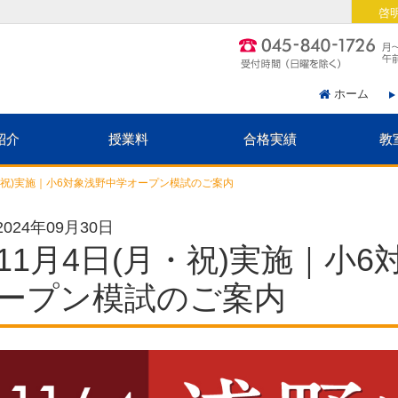
啓
ホーム
紹介
授業料
合格実績
教
月・祝)実施｜小6対象浅野中学オープン模試のご案内
2024年09月30日
11月4日(月・祝)実施｜小
ープン模試のご案内