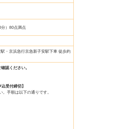
0分）80点満点
子安駅・京浜急行京急新子安駅下車 徒歩約
ご確認ください。
59申込受付締切】
さい。手順は以下の通りです。