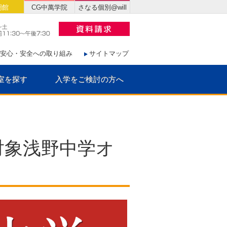
明館
CG中萬学院
さなる個別@will
安心・安全への取り組み
サイトマップ
室を探す
入学をご検討の方へ
6対象浅野中学オ