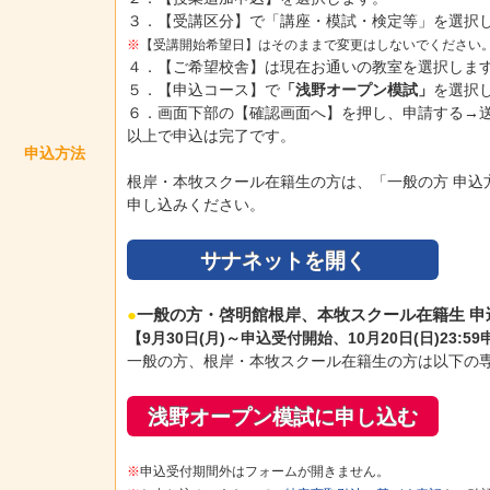
３．【受講区分】で「講座・模試・検定等」を選択
※
【受講開始希望日】はそのままで変更はしないでください
４．【ご希望校舎】は現在お通いの教室を選択しま
５．【申込コース】で
「浅野オープン模試」
を選択
６．画面下部の【確認画面へ】を押し、申請する→
以上で申込は完了です。
申込方法
根岸・本牧スクール在籍生の方は、「一般の方 申込
申し込みください。
サナネットを開く
●
一般の方・啓明館根岸、本牧スクール在籍生 申
【9月30日(月)～申込受付開始、10月20日(日)23:
一般の方、根岸・本牧スクール在籍生の方は以下の
浅野オープン模試に申し込む
※
申込受付期間外はフォームが開きません。