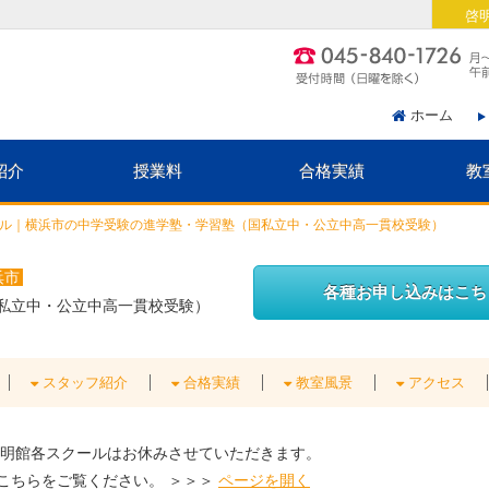
啓
ホーム
紹介
授業料
合格実績
教
ル｜横浜市の中学受験の進学塾・学習塾（国私立中・公立中高一貫校受験）
浜市
各種お申し込みはこち
私立中・公立中高一貫校受験）
スタッフ紹介
合格実績
教室風景
アクセス
明館各スクールはお休みさせていただきます。
こちらをご覧ください。 ＞＞＞
ページを開く