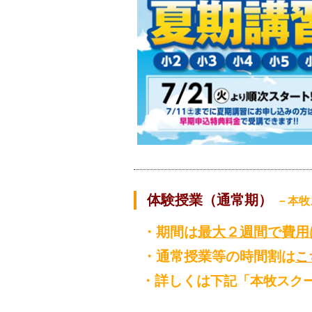
体験授業（通常期）
－本牧
・期間は
最大２週間で費用
・通常授業等の時間割は
こ
・詳しくは
下記「本牧スク