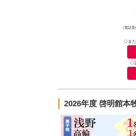
（電話受
◇また
◇
2026年度 啓明館