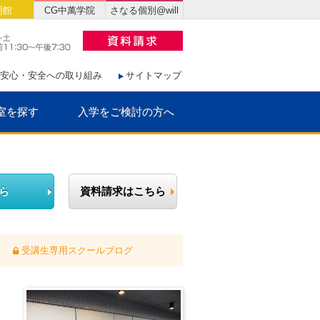
明館
CG中萬学院
さなる個別@will
安心・安全への取り組み
サイトマップ
室を探す
入学をご検討の方へ
ら
資料請求はこちら
受講生専用スクールブログ