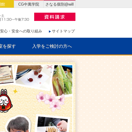
明館
CG中萬学院
さなる個別@will
安心・安全への取り組み
サイトマップ
室を探す
入学をご検討の方へ