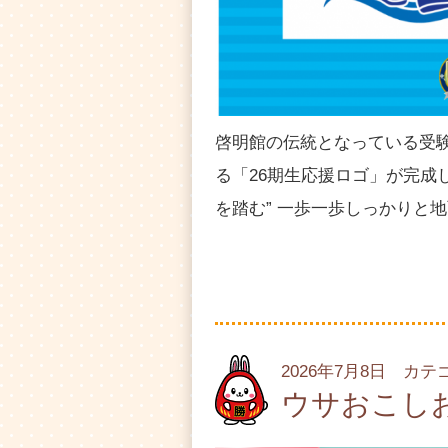
啓明館の伝統となっている受験
る「26期生応援ロゴ」が完成
を踏む” 一歩一歩しっかりと
2026年7月8日 カ
ウサおこし