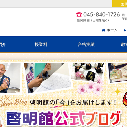
啓
ホーム
紹介
授業料
合格実績
教