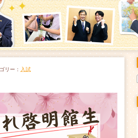
テゴリー：
入試
！