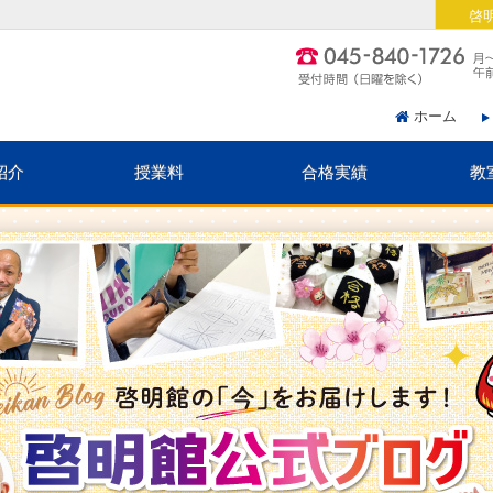
啓
ホーム
紹介
授業料
合格実績
教