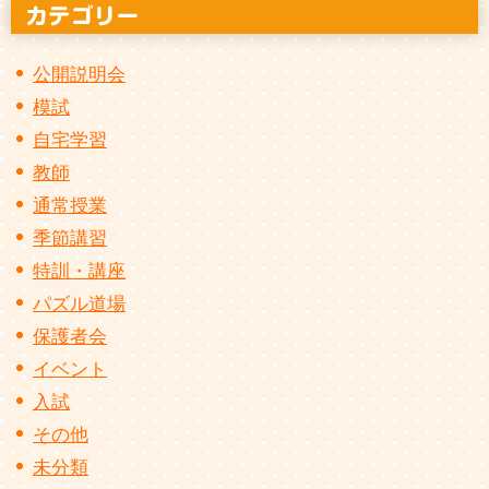
公開説明会
模試
自宅学習
教師
通常授業
季節講習
特訓・講座
パズル道場
保護者会
イベント
入試
その他
未分類