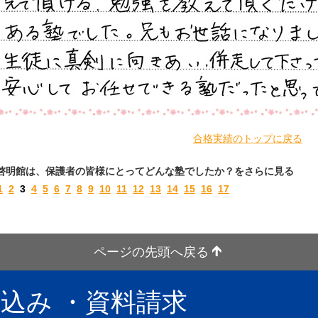
合格実績のトップに戻る
啓明館は、保護者の皆様にとってどんな塾でしたか？をさらに見る
1
2
3
4
5
6
7
8
9
10
11
12
13
14
15
16
17
ページの先頭へ戻る
し込み
・資料請求