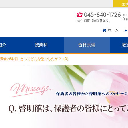
啓
ホーム
紹介
授業料
合格実績
教
護者の皆様にとってどんな塾でしたか？（3）