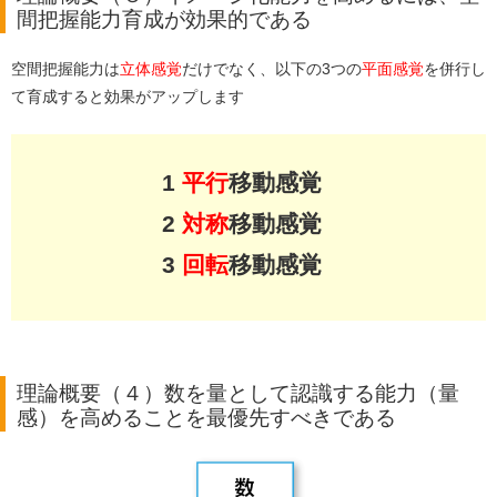
間把握能力育成が効果的である
空間把握能力は
立体感覚
だけでなく、以下の3つの
平面感覚
を併行し
て育成すると効果がアップします
1
平行
移動感覚
2
対称
移動感覚
3
回転
移動感覚
理論概要（４）数を量として認識する能力（量
感）を高めることを最優先すべきである