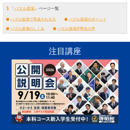
「
パズル道場
」ページ一覧
パズル道場で育成される力
パズル道場のポイント
パズル道場のしくみ
パズル道場卒塾生の声
注目講座