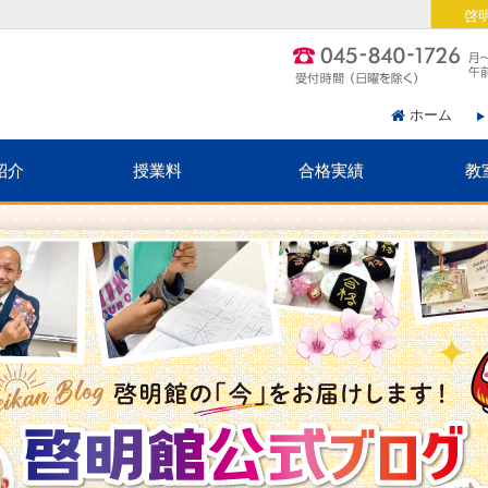
啓
ホーム
紹介
授業料
合格実績
教