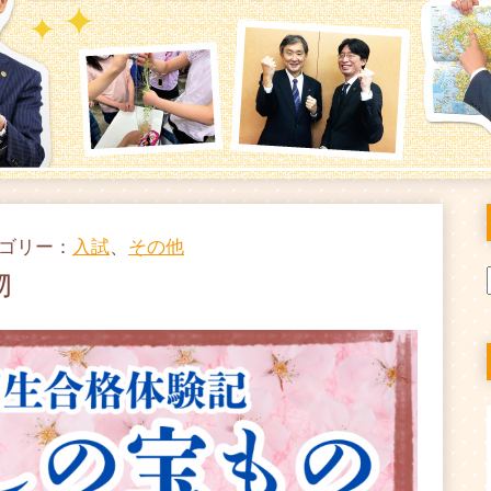
テゴリー：
入試
、
その他
物