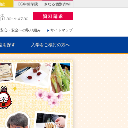
明館
CG中萬学院
さなる個別@will
安心・安全への取り組み
サイトマップ
室を探す
入学をご検討の方へ