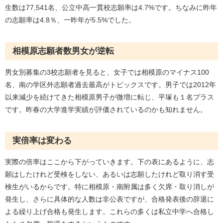
生数は77,541名、公立中高一貫校志願率は4.7%です。ちなみに昨年
の志願率は4.8％、一昨年が5.5%でした。
相模原志願者数男女が逆転
男女別募集の3校志願者を見ると、女子では相模原のマイナス100
名、南の学区外志願者過去最高がトピックスです。男子では2012年
以来減少を続けてきた相模原男子が微増に転じ、平塚も１名プラス
です。昨春の大学進学実績が評価されているのかも知れません。
実倍率は変わる
実際の倍率はここから下がっていきます。下の表にあるように、志
願はしたけれど受検をしない、あるいは志願したけれど取り消す受
検生がいるからです。特に相模原・南附属は多く欠席・取り消しが
発生し、さらに具体的な人数は非公表ですが、合格発表後の辞退に
よる繰り上げ合格も発生します。これらの多くは私立中学へ合格し