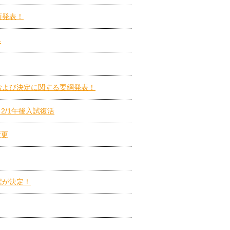
項発表！
へ
集および決定に関する要綱発表！
2/1午後入試復活
変更
程が決定！