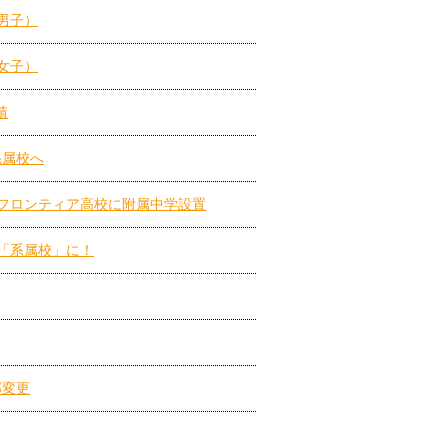
（男子）
（女子）
績
系属校へ
フロンティア高校に附属中学設置
「系属校」に！
部変更