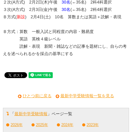
２次(A方式) 2月2日(木)午後
30名
(←35名) 2科4科選択
３次(A方式) 2月3日(金)午後
30名
(←35名) 2科4科選択
Ｂ方式(
新設
) 2月4日(土) 10名 算数または英語＋読解・表現
Ｂ方式：算数 一般入試と同程度の内容・難易度
英語 英検４級レベル
読解・表現 新聞・雑誌などの記事を題材にし、自らの考
えを述べられるかを採点の基準にする
ひとつ前に戻る
最新中学受験情報一覧を見る
「
最新中学受験情報
」ページ一覧
2026年
2025年
2024年
2023年