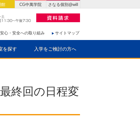
明館
CG中萬学院
さなる個別@will
安心・安全への取り組み
サイトマップ
室を探す
入学をご検討の方へ
校 最終回の日程変