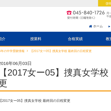
啓
ホーム
紹介
授業料
合格実績
教
16年の中学受験情報
【2017女ー05】捜真女学校 最終回の日程変更
2016年06月03日
【2017女ー05】捜真女学
更
【2017女ー05】捜真女学校 最終回の日程変更