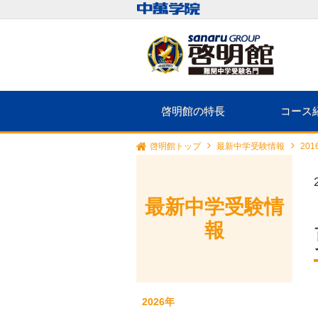
啓明館の特長
コース
啓明館トップ
最新中学受験情報
20
最新中学受験情
報
2026年