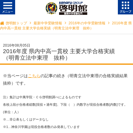
啓明館トップ
最新中学受験情報
2016年の中学受験情報
2016年度 県
内中高一貫校 主要大学合格実績（明青立法中東理 抜粋）
2016年08月05日
2016年度 県内中高一貫校 主要大学合格実績
（明青立法中東理 抜粋）
※当ページは
こちら
の記事の続き（明青立法中東理の合格実績結果
抜粋）です。
注）集計は中萬学院・ＣＧ啓明館調べによるものです
各校上段が合格者総数[現役＋過年度]、下段（ ）内数字が現役合格者数[内数]です。
(単位：人）
※…非公表もしくはデータなし
※1…神奈川学園は現役合格者数のみ発表しています