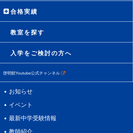
合格実績
教室を探す
入学をご検討の方へ
啓明館Youtube公式チャンネル
お知らせ
イベント
最新中学受験情報
教師紹介