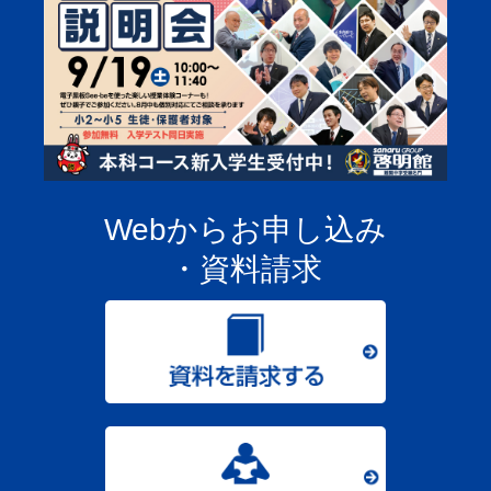
Webからお申し込み
・資料請求