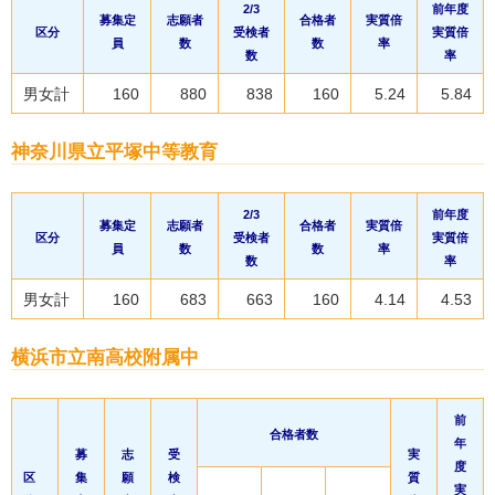
2/3
前年度
募集定
志願者
合格者
実質倍
区分
受検者
実質倍
員
数
数
率
数
率
男女計
160
880
838
160
5.24
5.84
神奈川県立平塚中等教育
2/3
前年度
募集定
志願者
合格者
実質倍
区分
受検者
実質倍
員
数
数
率
数
率
男女計
160
683
663
160
4.14
4.53
横浜市立南高校附属中
前
合格者
数
年
募
志
受
実
度
区
集
願
検
質
実