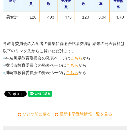
区分
受検者
受検倍
員
数
数
率
数
率
男女計
120
493
473
120
3.94
4.70
各教育委員会の入学者の募集に係る合格者数集計結果の発表資料は
以下のリンク先からご覧いただけます。
●
神奈川県教育委員会の発表ページは
こちら
から
●
横浜市教育委員会の発表ページは
こちら
から
●
川崎市教育委員会の発表ページは
こちら
から
ひとつ前に戻る
最新中学受験情報一覧を見る