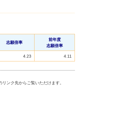
前年度
志願倍率
志願倍率
4.23
4.11
のリンク先からご覧いただけます。