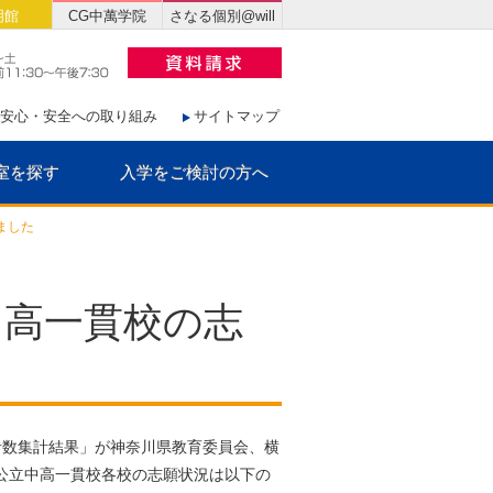
明館
CG中萬学院
さなる個別@will
安心・安全への取り組み
サイトマップ
室を探す
入学をご検討の方へ
ました
立中高一貫校の志
者数集計結果」が神奈川県教育委員会、横
公立中高一貫校各校の志願状況は以下の