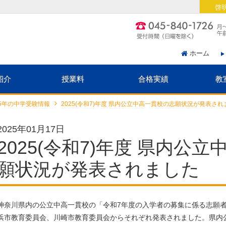
啓
ホーム
紹介
授業料
合格実績
教
25年の中学受験情報
2025(令和7)年度 県内公立中高一貫校の志願状況が発表され
2025年01月17日
2025(令和7)年度 県内公
願状況が発表されました
神奈川県内の公立中高一貫校の「令和7年度の入学者の募集に係る志願
浜市教育委員会、川崎市教育委員会からそれぞれ発表されました。県内