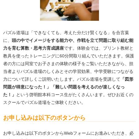
パズル道場は「できなくても、考えた分だけ賢くなる」を合言葉
に、
頭の中でイメージをする能力や、作戦を立て問題に取り組む能
力を育む
算数・思考力育成講座
です。体験会では、プリント教材と
教具を使ったトレーニングに60分間取り組んでいただきます。保護
者の方には同室でお子さまの体験の様子をご覧いただきながら、担
当者よりパズル道場のしくみとその学習効果、中学受験につながる
力について詳しくご説明いたします。
パズル道場を受講して
「図形
問題が得意になった！」「難しい問題を考えるのが楽しくなっ
た！」
という啓明館本科コース生がたくさんいます。ぜひお近くの
スクールでパズル道場をご体験ください。
お申し込みは以下のボタンから
お申し込みは以下のボタンからWebフォームにお進みいただき、必