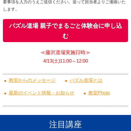
要事項を入力のうえご送信ください
。追って担当者よりご連絡いた
します。
パズル道場 親子でまるごと体験会に申し込
む
≪藤沢道場実施日時≫
4/13
(土)11:00～12:00
教室からのメッセージ
パズル道場とは
最新のイベント情報・お知らせ
教室Photo
注目講座