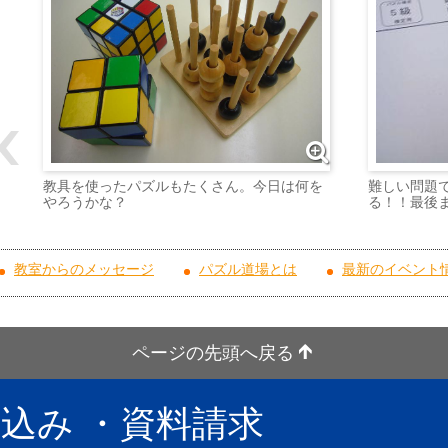
難しい問題
教具を使ったパズルもたくさん。今日は何を
る！！最後
やろうかな？
教室からのメッセージ
パズル道場とは
最新のイベント
ページの先頭へ戻る
し込み
・資料請求