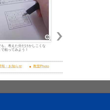
でも、考えた分だけかしこくな
お友だちとの対戦パズルにもチ
まで粘ってみよう！
みよう！
情報・お知らせ
教室Photo