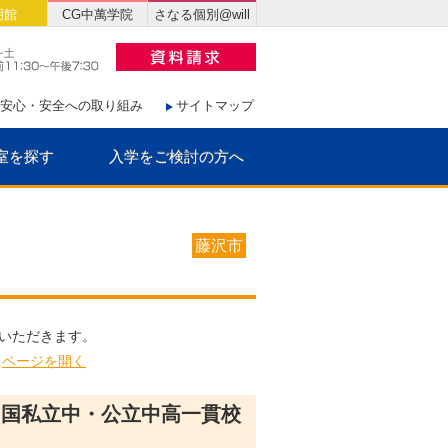
明館
CG中萬学院
さなる個別@will
安心・安全への取り組み
サイトマップ
室を探す
入学をご検討の方へ
藤沢市
いただきます。
＞
ページを開く
（国私立中・公立中高一貫校