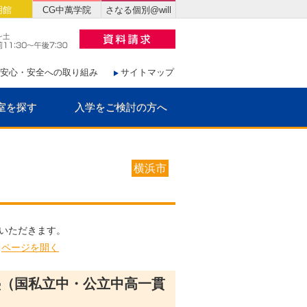
明館
CG中萬学院
さなる個別@will
安心・安全への取り組み
サイトマップ
室を探す
入学をご検討の方へ
横浜市
いただきます。
＞
ページを開く
塾（国私立中・公立中高一貫