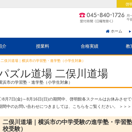
啓
ホーム
紹介
授業料
合格実績
教
 二俣川道場｜横浜市の学習塾・進学塾（小学生対象）
パズル道場 二俣川道場
横浜市の学習塾・進学塾（小学生対象）
◇
8月7日(金)～8月16日(日)
の期間中、啓明館各スクールはお休みさせて
期間中のお問い合わせにつきましては、こちらをご覧ください。 ＞＞
二俣川道場｜横浜市の中学受験の進学塾・学習
校受験）