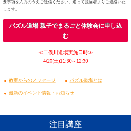
要事項を入力のうえご送信ください
。追って担当者よりご連絡いた
します。
パズル道場 親子でまるごと体験会に申し込
む
≪二俣川道場実施日時≫
4/20
(土)11:30～12:30
教室からのメッセージ
パズル道場とは
最新のイベント情報・お知らせ
注目講座