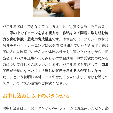
パズル道場は「できなくても、考えた分だけ賢くなる」を合言葉
に、
頭の中でイメージをする能力や、作戦を立て問題に取り組む能
力を育む
算数・思考力育成講座
です。体験会では、プリント教材と
教具を使ったトレーニングに60分間取り組んでいただきます。保護
者の方には同室でお子さまの体験の様子をご覧いただきながら、担
当者よりパズル道場のしくみとその学習効果、中学受験につながる
力について詳しくご説明いたします。
パズル道場を受講して
「図形
問題が得意になった！」「難しい問題を考えるのが楽しくなっ
た！」
という啓明館本科コース生がたくさんいます。ぜひお近くの
スクールでパズル道場をご体験ください。
お申し込みは以下のボタンから
お申し込みは以下のボタンからWebフォームにお進みいただき、必