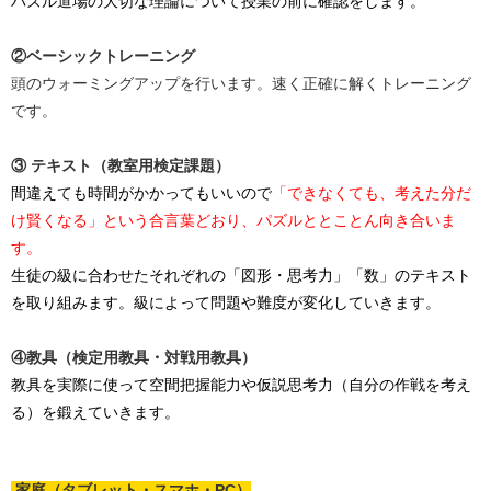
パズル道場の大切な理論について授業の前に確認をします。
②ベーシックトレーニング
頭のウォーミングアップを行います。速く正確に解くトレーニング
です。
③ テキスト（教室用検定課題）
間違えても時間がかかってもいいので
「できなくても、考えた分だ
け賢くなる」という合言葉どおり、パズルととことん向き合いま
す。
生徒の級に合わせたそれぞれの「図形・思考力」「数」のテキスト
を取り組みます。級によって問題や難度が変化していきます。
④教具（検定用教具・対戦用教具）
教具を実際に使って空間把握能力や仮説思考力（自分の作戦を考え
る）を鍛えていきます。
家庭（タブレット・スマホ・PC）