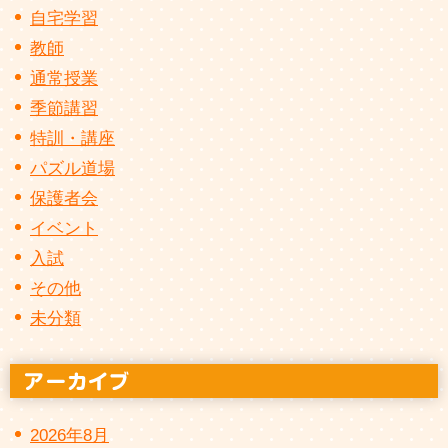
自宅学習
教師
通常授業
季節講習
特訓・講座
パズル道場
保護者会
イベント
入試
その他
未分類
2026年8月