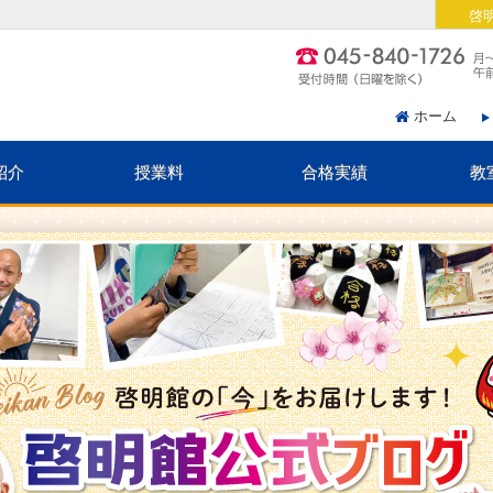
啓
ホーム
紹介
授業料
合格実績
教