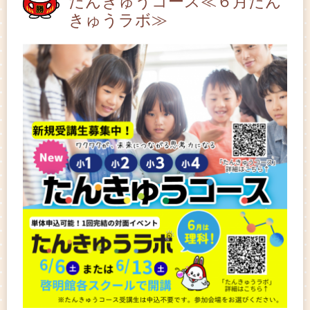
たんきゅうコース≪６月たん
きゅうラボ≫