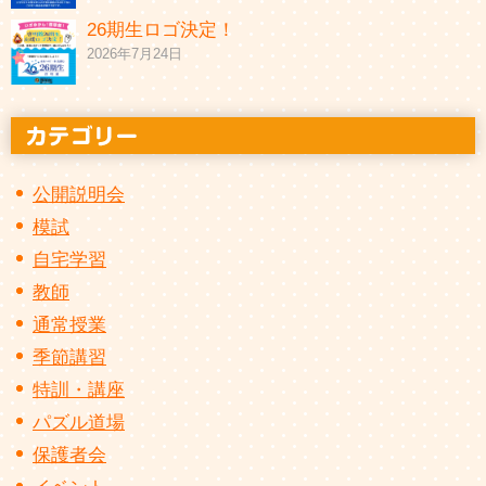
26期生ロゴ決定！
2026年7月24日
公開説明会
模試
自宅学習
教師
通常授業
季節講習
特訓・講座
パズル道場
保護者会