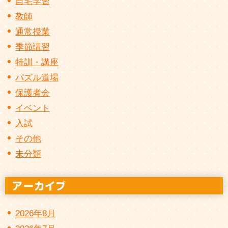
自宅学習
教師
通常授業
季節講習
特訓・講座
パズル道場
保護者会
イベント
入試
その他
未分類
2026年8月