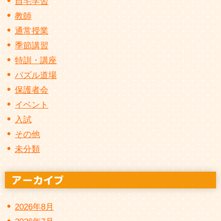
自宅学習
教師
通常授業
季節講習
特訓・講座
パズル道場
保護者会
イベント
入試
その他
未分類
2026年8月