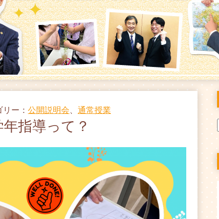
テゴリー：
公開説明会
、
通常授業
学年指導って？