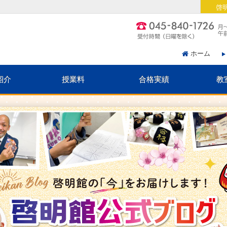
啓
ホーム
紹介
授業料
合格実績
教