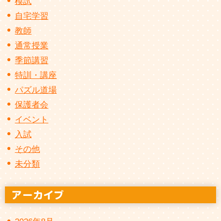
模試
自宅学習
教師
通常授業
季節講習
特訓・講座
パズル道場
保護者会
イベント
入試
その他
未分類