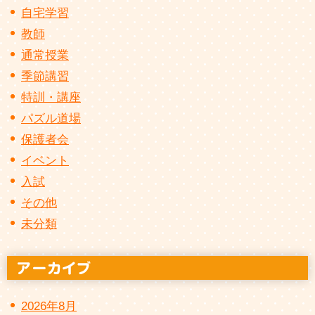
自宅学習
教師
通常授業
季節講習
特訓・講座
パズル道場
保護者会
イベント
入試
その他
未分類
2026年8月