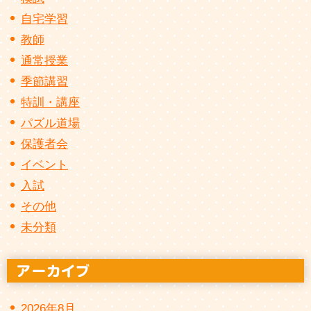
自宅学習
教師
通常授業
季節講習
特訓・講座
パズル道場
保護者会
イベント
入試
その他
未分類
2026年8月