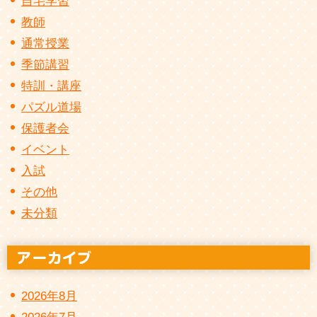
自宅学習
教師
通常授業
季節講習
特訓・講座
パズル道場
保護者会
イベント
入試
その他
未分類
2026年8月