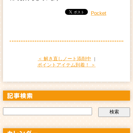
Pocket
＜ 解き直しノート添削中
｜
ポイントアイテム到着！ ＞