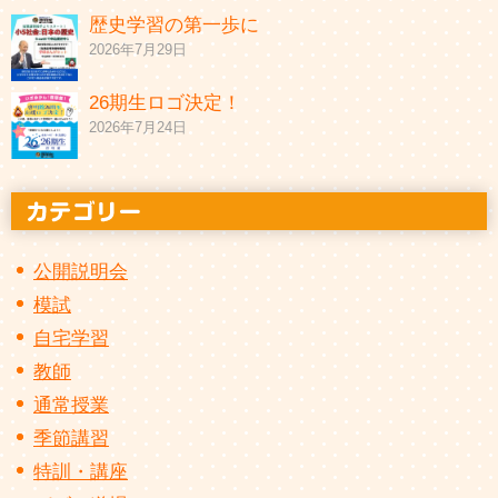
歴史学習の第一歩に
2026年7月29日
26期生ロゴ決定！
2026年7月24日
公開説明会
模試
自宅学習
教師
通常授業
季節講習
特訓・講座