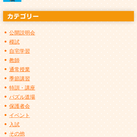
公開説明会
模試
自宅学習
教師
通常授業
季節講習
特訓・講座
パズル道場
保護者会
イベント
入試
その他