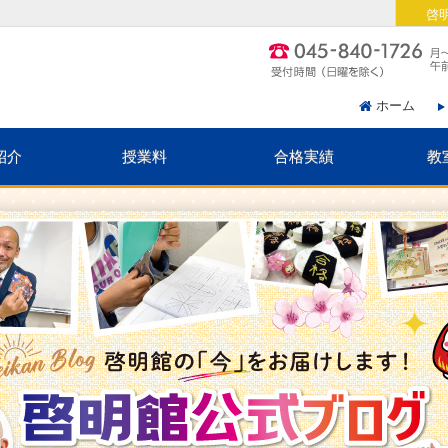
啓
ホーム
紹介
授業料
合格実績
教