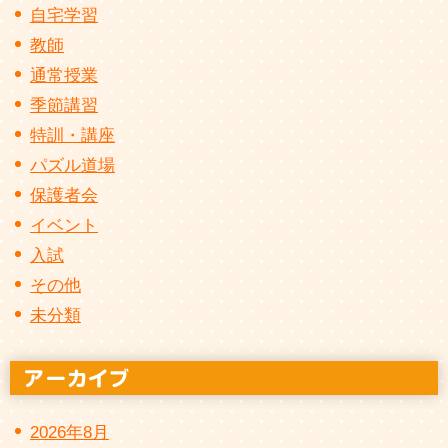
自宅学習
教師
通常授業
季節講習
特訓・講座
パズル道場
保護者会
イベント
入試
その他
未分類
2026年8月