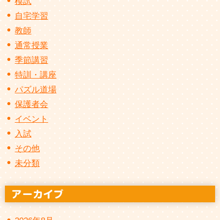
模試
自宅学習
教師
通常授業
季節講習
特訓・講座
パズル道場
保護者会
イベント
入試
その他
未分類