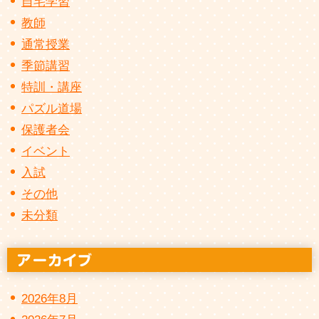
自宅学習
教師
通常授業
季節講習
特訓・講座
パズル道場
保護者会
イベント
入試
その他
未分類
2026年8月