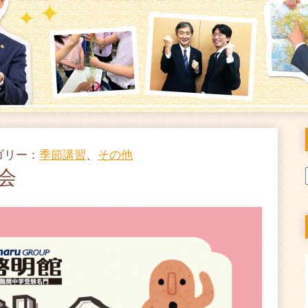
テゴリー：
季節講習
、
その他
会