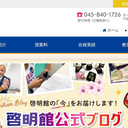
啓
ホーム
紹介
授業料
合格実績
教