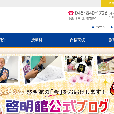
啓
ホーム
紹介
授業料
合格実績
教