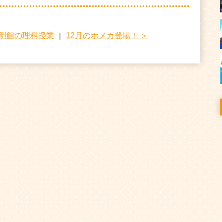
啓明館の理科授業
12月のホメカ登場！ ＞
｜