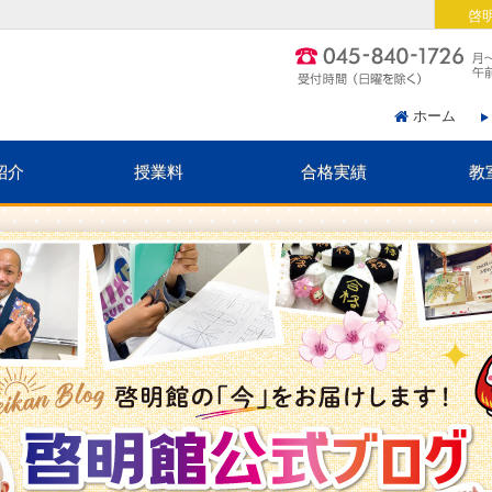
啓
ホーム
紹介
授業料
合格実績
教