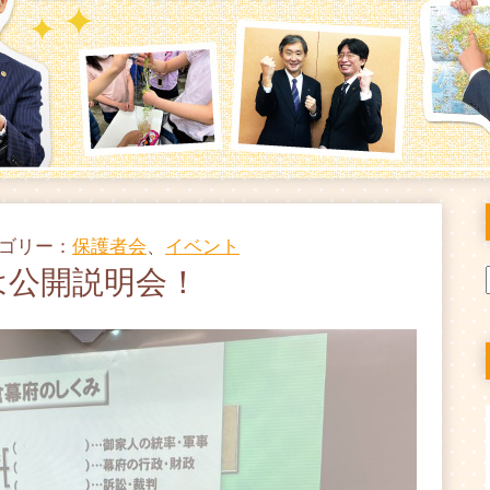
テゴリー：
保護者会
、
イベント
は公開説明会！