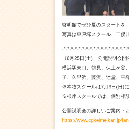
啓明館でぜひ夏のスタートを
写真は東戸塚スクール、二俣
-*-*-*-*-*-*-*-*-*-*-*-*-*-*-*-*-*-
《6月25日(土) 公開説明会
横浜駅東口、鶴見、保土ヶ谷
子、久里浜、藤沢、辻堂、平
※本牧スクールは7月3日(日)
※根岸スクールでは、個別相
公開説明会の詳しいご案内・
https://www.cgkeimeikan.jp/la