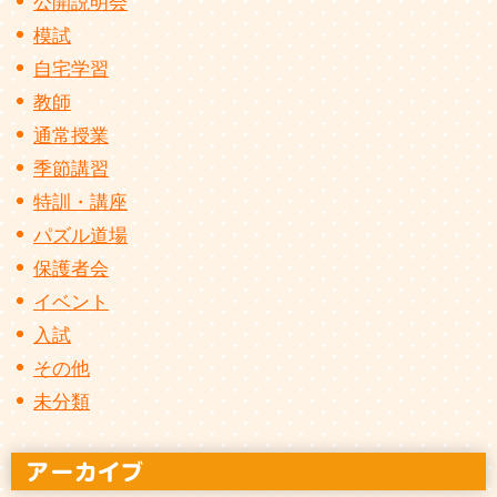
公開説明会
模試
自宅学習
教師
通常授業
季節講習
特訓・講座
パズル道場
保護者会
イベント
入試
その他
未分類