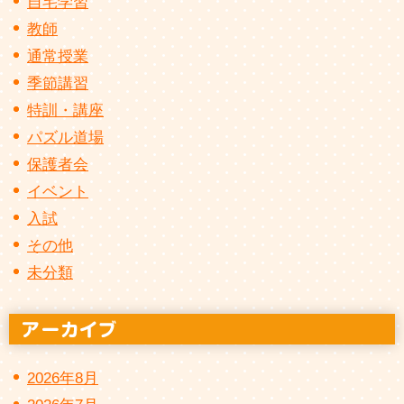
自宅学習
教師
通常授業
季節講習
特訓・講座
パズル道場
保護者会
イベント
入試
その他
未分類
2026年8月