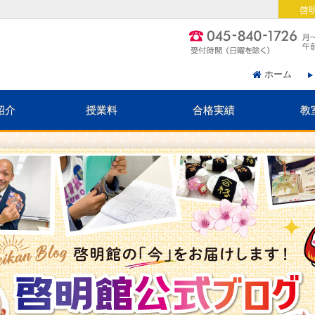
啓
ホーム
紹介
授業料
合格実績
教