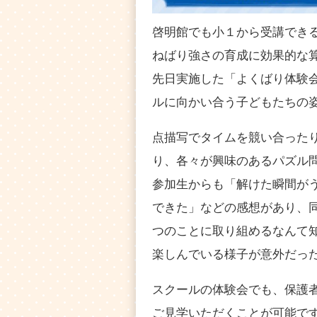
啓明館でも小１から受講でき
ねばり強さの育成に効果的な
先日実施した「よくばり体験
ルに向かい合う子どもたちの
点描写でタイムを競い合った
り、各々が興味のあるパズル
参加生からも「解けた瞬間が
できた」などの感想があり、
つのことに取り組めるなんて
楽しんでいる様子が意外だっ
スクールの体験会でも、保護
ご見学いただくことが可能で