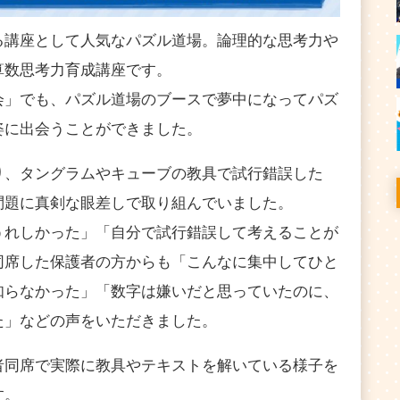
る講座として人気なパズル道場。論理的な思考力や
算数思考力育成講座です。
会」でも、パズル道場のブースで夢中になってパズ
姿に出会うことができました。
り、タングラムやキューブの教具で試行錯誤した
問題に真剣な眼差しで取り組んでいました。
うれしかった」「自分で試行錯誤して考えることが
同席した保護者の方からも「こんなに集中してひと
知らなかった」「数字は嫌いだと思っていたのに、
た」などの声をいただきました。
者同席で実際に教具やテキストを解いている様子を
す。