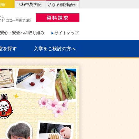
明館
CG中萬学院
さなる個別@will
安心・安全への取り組み
サイトマップ
室を探す
入学をご検討の方へ