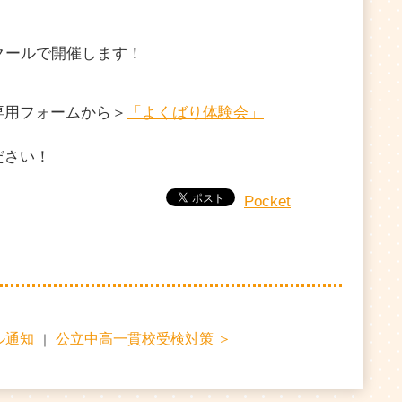
クールで開催します！
専用フォームから＞
「よくばり体験会」
ださい！
Pocket
ル通知
公立中高一貫校受検対策 ＞
｜