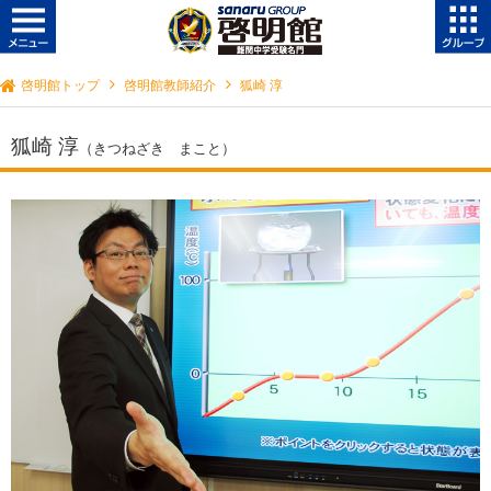
啓明館トップ
啓明館教師紹介
狐崎 淳
狐崎 淳
（きつねざき まこと）