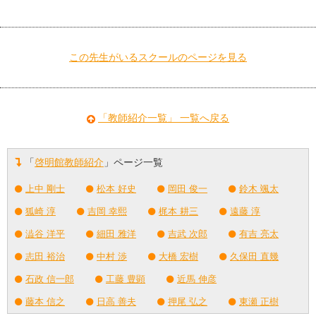
この先生がいるスクールのページを見る
「教師紹介一覧」 一覧へ戻る
「
啓明館教師紹介
」ページ一覧
上中 剛士
松本 好史
岡田 俊一
鈴木 颯太
狐崎 淳
吉岡 幸熙
梶本 耕三
遠藤 淳
澁谷 洋平
細田 雅洋
吉武 次郎
有吉 亮太
志田 裕治
中村 渉
大橋 宏樹
久保田 直幾
石政 信一郎
工藤 豊顕
近馬 伸彦
藤本 信之
日高 善夫
押尾 弘之
東瀬 正樹