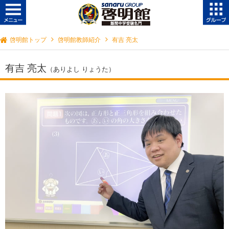
啓明館トップ
啓明館教師紹介
有吉 亮太
有吉 亮太
（ありよし りょうた）