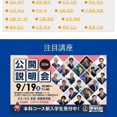
澁谷 洋平
細田 雅洋
吉武 次郎
有吉 亮太
志田 裕治
中村 渉
大橋 宏樹
久保田 直幾
石政 信一郎
工藤 豊顕
近馬 伸彦
藤本 信之
日高 善夫
押尾 弘之
東瀬 正樹
注目講座