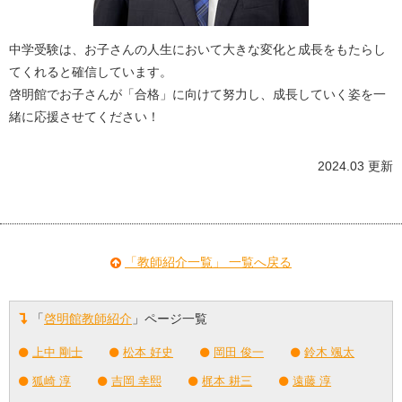
中学受験は、お子さんの人生において大きな変化と成長をもたらし
てくれると確信しています。
啓明館でお子さんが「合格」に向けて努力し、成長していく姿を一
緒に応援させてください！
2024.03 更新
「教師紹介一覧」 一覧へ戻る
「
啓明館教師紹介
」ページ一覧
上中 剛士
松本 好史
岡田 俊一
鈴木 颯太
狐崎 淳
吉岡 幸熙
梶本 耕三
遠藤 淳